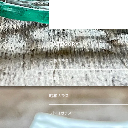
CATEGORY
型板ガラス
昭和レトロガラス
昭和レトロ
想い出ガラス
アンティーク
昭和ガラス
レトロガラス