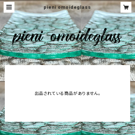
pieni omoideglass
出品されている商品がありません。